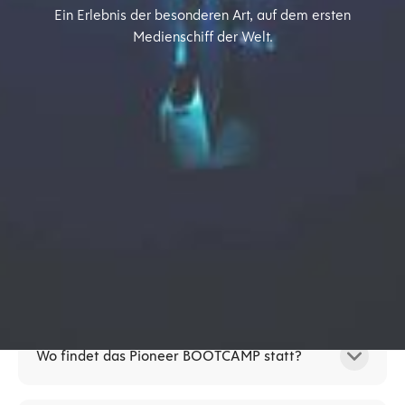
Ein Erlebnis der besonderen Art, auf dem ersten
Medienschiff der Welt.
HÄUFIG GESTELLTE FRAGEN
FAQs
Was ist ein BOOTCAMP und was ist Peak
Performance?
In unseren Pioneer BOOTCAMPs laden wir die
Teilnehmenden auf eine einzigartige
Wo findet das Pioneer BOOTCAMP statt?
Entdeckungstour an Bord der Pioneer One ein.
Diesmal geht es um Peak Performance, Ihre
Wir treffen uns auf dem ersten Medienschiff der Welt,