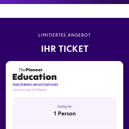
Negotiations erhalten ein Jahr Zugang zum Schranner
Concept® Online Programm.
Zum Programm
Gemeinsames Get-together und Dinner auf dem ersten
Medienschiff der Welt, der Pioneer One. Eine Gelegenheit
zum Austausch und Networking in entspannter
LIMITIERTES ANGEBOT
Atmosphäre.
IHR TICKET
MASTERING NEGOTIATIONS
Limitiert auf 40 Plätze
Gültig für
1 Person