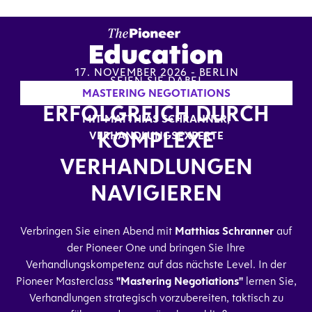
17. NOVEMBER 2026 - BERLIN
SEIEN SIE DABEI
MASTERING NEGOTIATIONS
ERFOLGREICH DURCH
MIT MATTHIAS SCHRANNER,
KOMPLEXE
VERHANDLUNGSEXPERTE
VERHANDLUNGEN
NAVIGIEREN
Verbringen Sie einen Abend mit
Matthias Schranner
auf
der Pioneer One und bringen Sie Ihre
Verhandlungskompetenz auf das nächste Level. In der
Pioneer Masterclass
"Mastering Negotiations"
lernen Sie,
Verhandlungen strategisch vorzubereiten, taktisch zu