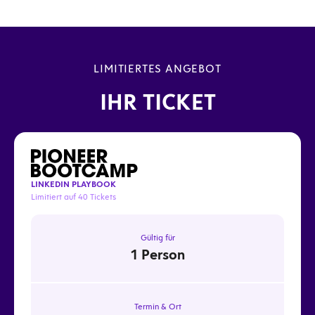
steigert und Erfolge messbar macht. Zum Abschluss setzen
wir das Gelernte direkt in die Praxis um: Gemeinsam
Gemeinsames Get-together auf dem modernsten
erstellen wir ein Live Posting.
Medienschiff der Welt, der Pioneer Two. Eine Gelegenheit
zum Austausch und Networking in entspannter
LIMITIERTES ANGEBOT
Atmosphäre.
IHR TICKET
LINKEDIN PLAYBOOK
Limitiert auf 40 Tickets
Gültig für
1 Person
Termin & Ort