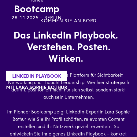
Bootcamp
28.11.2025 – BERLIN
KOMMEN SIE AN BORD
Das LinkedIn Playbook.
Verstehen. Posten.
Wirken.
LinkedIn ist die wichtigste Plattform für Sichtbarkeit,
LINKEDIN PLAYBOOK
Networking und Thought Leadership. Wer hier strategisch
MIT LARA SOPHIE BOTHUR
auftritt, positioniert nicht nur sich selbst, sondern stärkt
auch sein Unternehmen.
Im Pioneer Bootcamp zeigt LinkedIn-Expertin Lara Sophie
Bothur, wie Sie Ihr Profil schärfen, relevanten Content
erstellen und Ihr Netzwerk gezielt erweitern. So
entwickeln Sie Ihr eigenes LinkedIn Playbook – konkret,