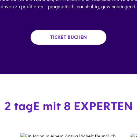
davon zu profitieren – pragmatisch, nachhaltig, gewinnbringend.
TICKET BUCHEN
2 tagE mit 8 EXPERTEN