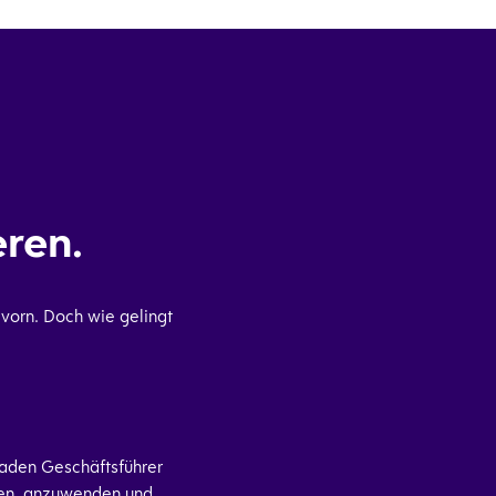
:
ieren.
t vorn. Doch wie gelingt
aden Geschäftsführer
ehen, anzuwenden und