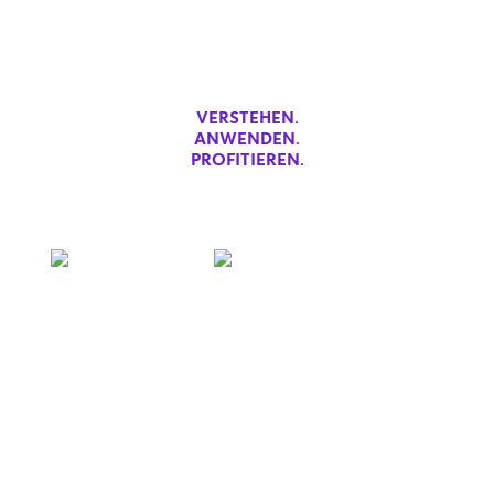
Wettbewerbsvorteil: Künstlich
Intelligenz
VERSTEHEN.
ANWENDEN.
PROFITIEREN.
DRIVEN BY