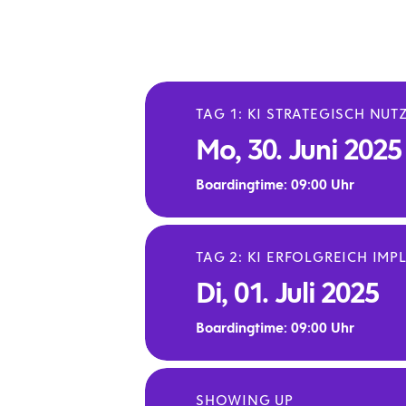
TAG 1: KI STRATEGISCH NUT
Mo, 30. Juni 2025
Boardingtime: 09:00 Uhr
TAG 2: KI ERFOLGREICH IM
MODUL 1:
Di, 01. Juli 2025
Hintergrundg
Boardingtime: 09:00 Uhr
HP Germany
SHOWING UP
HP-CEO Adrian Müller sprich