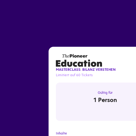
Prominente Krisen
Kritische Geschäftsmod
MASTERCLASS: BILANZ VERSTEHEN
Limitiert auf 60 Tickets
Gültig für
1 Person
Inhalte