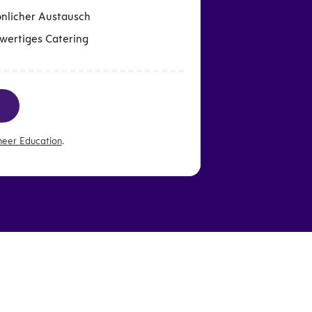
önlicher Austausch
wertiges Catering
neer Education
.