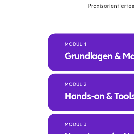
Praxisorientierte
MODUL 1
Grundlagen & Ma
MODUL 2
Fokus: Einordnung der aktue
Hands-on & Tool
Marktakteure.
Inhalte:
Warum KI gerade jetzt re
MODUL 3
Entwicklungen, die Mär
Fokus: Praktischer Einstieg