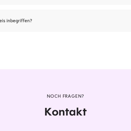
. September 2026 findet in Düsseldorf statt.
eis inbegriffen?
nd die Teilnahme am Bootcamp sowie die Verpflegung einschließli
altung enthalten. Freuen Sie sich auf ein ansprechendes Frühstüc
s Mittagsbuffet und eine Nachmittagsverpflegung. Bitte beachte
 Übernachtungskosten von den Teilnehmenden selbst zu tragen s
NOCH FRAGEN?
Kontakt