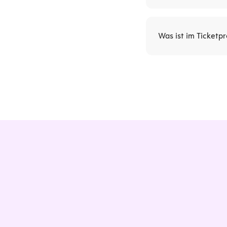
Das Bootcamp am 08
Was ist im Ticketpr
In Ihrem Ticket si
während der Veranst
abwechslungsreiche
und gegebenenfalls