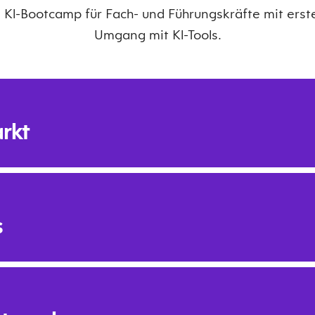
s Kl-Bootcamp für Fach- und Führungskräfte mit ers
Umgang mit Kl-Tools.
rkt
llen KI-Entwicklung, Verständnis zentraler Begriffe und Überblic
s
levant ist
kte und Unternehmen verändern
 in aktuelle KI-Tools und erste eigene Anwendungen.