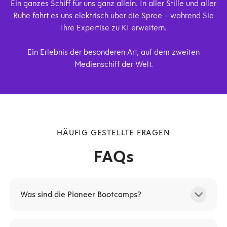
Ein ganzes Schiff für uns ganz allein. In aller Stille und aller
Ruhe fährt es uns elektrisch über die Spree – während Sie
Pioneer Media Training
Ihre Expertise zu KI erweitern.
Jeder von uns muss heute täglich mit einer Flut von neuen
Ein Erlebnis der besonderen Art, auf dem zweiten
Medieninformationen fertig werden. Beobachten Sie sich
Medienschiff der Welt.
selbst: Was davon bleibt tatsächlich hängen...? Wenn Sie
eine Botschaft haben, besteht die große Herausforderung
darin, diese Botschaft aus dieser Flut herauszuheben.
Gerade die Menschen, die Sie in der Öffentlichkeit
erreichen wollen, sollen sich an Ihre Botschaft erinnern. In
diesem Workshop lernen Sie, wie Sie die Möglichkeiten
HÄUFIG GESTELLTE FRAGEN
nutzen können, sich selbst, Ihre Botschaft und Ihr
FAQs
Unternehmen über die Medien in der Öffentlichkeit zu
präsentieren.
Was sind die Pioneer Bootcamps?
Die Pioneer Bootcamps sind exklusive edukative