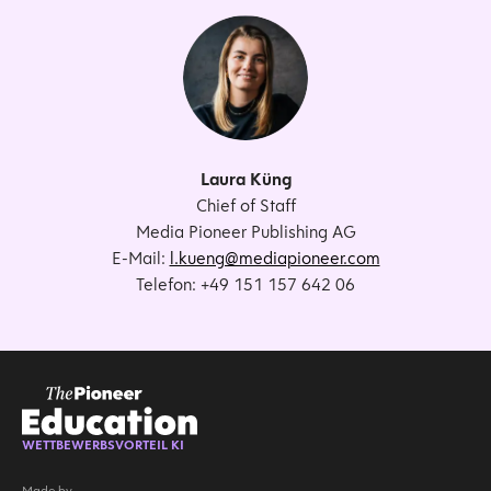
Framers. Als Gründer des Instituts für
langjä
Deep Tech Innovation an der ESMT
Führung
zeigt er, wie Führungskräfte mit klarem
Affiliate
Denken, Datenkompetenz und
ESMT Berli
technologischem Verständnis bessere
Im
Entscheidungen in komplexen
Entsc
Laura Küng
Umfeldern treffen können.
verantw
Chief of Staff
Media Pioneer Publishing AG
E-Mail:
l.kueng@mediapioneer.com
Telefon: +49 151 157 642 06
WETTBEWERBSVORTEIL KI
Made by