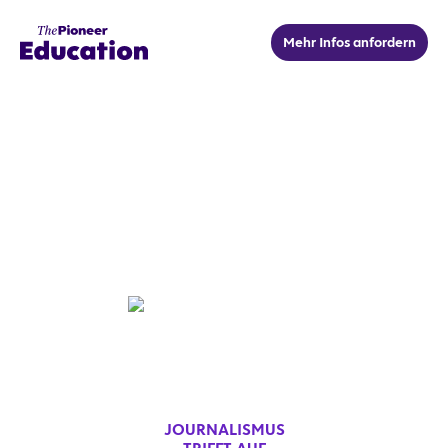
Mehr Infos anfordern
1.&2. OKTOBER
I
BERLIN
Leadership & Kommunikation in einer
sich wandelden Welt
JOURNALISMUS