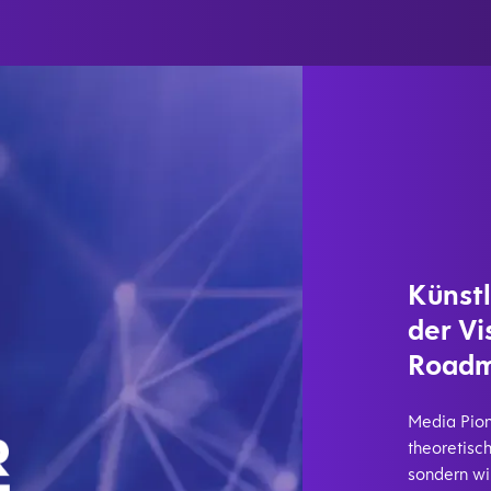
Künstl
der Vi
Roadm
Media Pion
theoretisch
sondern wi